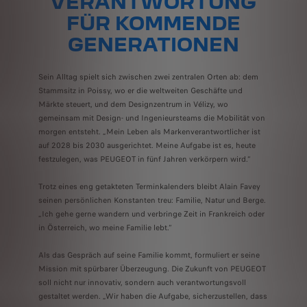
VERANTWORTUNG
FÜR KOMMENDE
GENERATIONEN
Sein Alltag spielt sich zwischen zwei zentralen Orten ab: dem
Stammsitz in Poissy, wo er die weltweiten Geschäfte und
Märkte steuert, und dem Designzentrum in Vélizy, wo
gemeinsam mit Design- und Ingenieursteams die Mobilität von
morgen entsteht. „Mein Leben als Markenverantwortlicher ist
auf 2028 bis 2030 ausgerichtet. Meine Aufgabe ist es, heute
festzulegen, was PEUGEOT in fünf Jahren verkörpern wird.“
Trotz eines eng getakteten Terminkalenders bleibt Alain Favey
seinen persönlichen Konstanten treu: Familie, Natur und Berge.
„Ich gehe gerne wandern und verbringe Zeit in Frankreich oder
in Österreich, wo meine Familie lebt.“
Als das Gespräch auf seine Familie kommt, formuliert er seine
Mission mit spürbarer Überzeugung. Die Zukunft von PEUGEOT
soll nicht nur innovativ, sondern auch verantwortungsvoll
gestaltet werden. „Wir haben die Aufgabe, sicherzustellen, dass