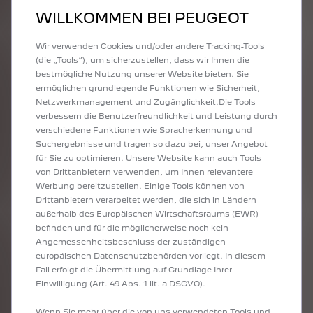
rund 1,1 Millionen Fahrzeuge weltweit. Bis 2030 wollen wir 1,5
Millionen erreichen.“ In Europa soll der Marktanteil von 5,7 auf
WILLKOMMEN BEI PEUGEOT
7 Prozent steigen. Gleichzeitig rückt die internationale
Entwicklung in den Vordergrund, insbesondere in Südamerika,
Wir verwenden Cookies und/oder andere Tracking-Tools
im Nahen Osten und in Asien.
(die „Tools“), um sicherzustellen, dass wir Ihnen die
bestmögliche Nutzung unserer Website bieten. Sie
ermöglichen grundlegende Funktionen wie Sicherheit,
COMEBACK DES
Netzwerkmanagement und Zugänglichkeit.Die Tools
verbessern die Benutzerfreundlichkeit und Leistung durch
PEUGEOT E-208 GTI!
verschiedene Funktionen wie Spracherkennung und
Suchergebnisse und tragen so dazu bei, unser Angebot
Um dieses Ziel zu erreichen, setzt Alain Favey auf die DNA von
für Sie zu optimieren. Unsere Website kann auch Tools
PEUGEOT: „Esprit, Fahrgefühl und Qualität. PEUGEOT ist eine
von Drittanbietern verwenden, um Ihnen relevantere
französische Marke mit der Bodenständigkeit aus Montbéliard
Werbung bereitzustellen. Einige Tools können von
und diesem gewissen Charisma, das sie unverwechselbar
Drittanbietern verarbeitet werden, die sich in Ländern
macht. Und sie muss Fahrfreude vermitteln und höchste
außerhalb des Europäischen Wirtschaftsraums (EWR)
Qualität bieten.“ Gleich zu Beginn stellte er das Projekt des
befinden und für die möglicherweise noch kein
PEUGEOT E-208 GTi wieder ins Rampenlicht. „Der neue E-208
Angemessenheitsbeschluss der zuständigen
GTi ist nicht einfach nur ein Produkt. Er ist ein Statement: Er
europäischen Datenschutzbehörden vorliegt. In diesem
zeigt, dass Elektrifizierung und Leidenschaft perfekt
Fall erfolgt die Übermittlung auf Grundlage Ihrer
zusammenpassen.“
Einwilligung (Art. 49 Abs. 1 lit. a DSGVO).
Dieser Weg verlangt sowohl höchste Ansprüche als auch
Wenn Sie mehr über die von uns verwendeten Tools und