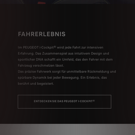
FAHRERLEBNIS
FRA
Im PEUGEOT i-Cockpit® wird jede Fahrt zur intensiven
Stil, der
Erfahrung. Das Zusammenspiel aus intuitivem Design und
Jede Lin
sportlicher DNA schafft ein Umfeld, das den Fahrer mit dem
einer Ra
Fahrzeug verschmelzen lässt.
Anziehun
Das präzise Fahrwerk sorgt für unmittelbare Rückmeldung und
spürbare Dynamik bei jeder Bewegung. Ein Erlebnis, das
berührt und begeistert.
ENTDECKEN SIE DAS PEUGEOT I-COCKPIT®