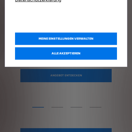
PEUGEOT 208
MEINE EINSTELLUNGEN VERWALTEN
Ab
€ 79,-/ Monat
leasen
ALLE AKZEPTIEREN
Berechnungsbeispiel: Restwertleasingangebot für Verbraucher gemäß §1 KS
Stand: Juli 2026. Berechnun
ANGEBOT ENTDECKEN