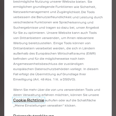
bestmögliche Nutzung unserer Website bieten. Sie
ermöglichen grundlegende Funktionen wie Sicherheit,
Netzwerkmanagement und Zugänglichkeit.Die Tools
verbessern die Benutzerfreundlichkeit und Leistung durch
verschiedene Funktionen wie Spracherkennung und
Suchergebnisse und tragen so dazu bei, unser Angebot
für Sie zu optimieren. Unsere Website kann auch Tools
AKTUELLE ANGEBOTE
von Drittanbietern verwenden, um Ihnen relevantere
Werbung bereitzustellen. Einige Tools können von
Drittanbietern verarbeitet werden, die sich in Ländern
außerhalb des Europäischen Wirtschaftsraums (EWR)
befinden und für die möglicherweise noch kein
Angemessenheitsbeschluss der zuständigen
europäischen Datenschutzbehörden vorliegt. In diesem
Fall erfolgt die Übermittlung auf Grundlage Ihrer
Einwilligung (Art. 49 Abs. 1 lit. a DSGVO).
Wenn Sie mehr über die von uns verwendeten Tools und
deren Verwaltung erfahren möchten, können Sie unsere
ZURÜCK
WEITER
Cookie‑Richtlinie
aufrufen oder auf die Schaltfläche
„Meine Einstellungen verwalten“ klicken.
Datenschutzerklärung