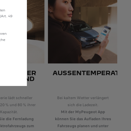
den
(Art. 49
hren
äche
ÄNGLICHER
AUSSENTEMPERATUR
EZUSTAND
erie lädt schneller
Bei kaltem Wetter verlängert
20 % und 80 % ihrer
sich die Ladezeit.
Kapazität.
Mit der MyPeugeot App
Sie die Fernladung
können Sie das Aufladen Ihres
ektrofahrzeugs zum
Fahrzeugs planen und unter