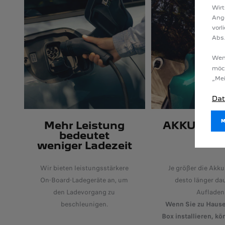
Wirt
Ang
vorl
Abs.
Wenn
möc
„Mei
Dat
Mehr Leistung
AKKUKAPA
bedeutet
weniger Ladezeit
Wir bieten leistungsstärkere
Je größer die Akku
On-Board-Ladegeräte an, um
desto länger da
den Ladevorgang zu
Aufladen
beschleunigen.
Wenn Sie zu Hause
Box installieren, kö