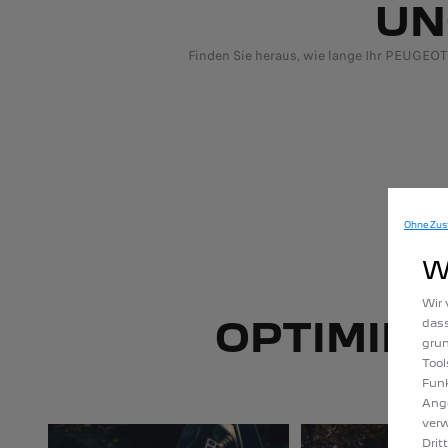
UN
Finden Sie heraus, wie lange Ihr PEUGEOT
Ohne Zus
W
Wir 
OPTIMIE
dass
gru
Tool
Funk
Ange
verw
Drit