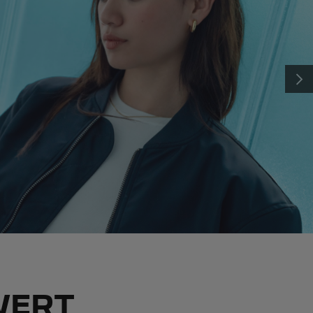
Mit der MyPeugeot App können Sie das Aufladen Ihres
Elektrofahrzeugs im Alltag völlig autonom und aus der Ferne
verwalten:
die
WEIT
n
Verfolgung des Verbrauchs in Echtzeit
Programmierung des Ladevorgangs aus der Ferne und Verfolg
des Fortschritts über die App
Lokalisierung einer Ladestation in der Nähe mit eSolutions
Charging von Free2Move eSolutions
Mehr erfahren
WERT