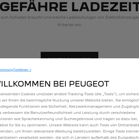
GEFÄHRE LADEZEI
 zum Aufladen braucht und welche Ladeleistungen von Elektrofahrzeugen 
Kriterien ein.
ELEKTRO-SIMULATOR
timmung Fortfahren →
ILLKOMMEN BEI PEUGEOT
verwenden Cookies und/oder andere Tracking-Tools (die „Tools“), um sicherz
RUNG IHRER LADEV
 wir Ihnen die bestmögliche Nutzung unserer Website bieten. Sie ermöglic
ndlegende Funktionen wie Sicherheit, Netzwerkmanagement und Zugänglic
s verbessern die Benutzerfreundlichkeit und Leistung durch verschiedene
Sparen Sie Zeit beim Laden Ihres Elektroautos.
tionen wie Spracherkennung und Suchergebnisse und tragen so dazu bei,
bot für Sie zu optimieren. Unsere Website kann auch Tools von Drittanbiet
enden, um Ihnen relevantere Werbung bereitzustellen. Einige Tools könne
tanbietern verarbeitet werden, die sich in Ländern außerhalb des Europäisc