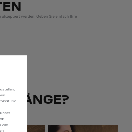
TEN
akzeptiert werden. Geben Sie einfach Ihre
ustellen,
ORGÄNGE?
hen
hkeit.Die
 unser
ern
n von
hen