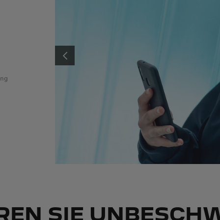
Unsere Technologien an Bord erleichtern das Aufladen Ihres
Elektrofahrzeugs:
Regeneratives Bremsen: Aktivieren Sie den "Brake"-Modus, um 
ZURÜCK
Motorbremse zu intensivieren und die Batterie beim Abbremse
ung
aufzuladen.
Planer: Planen Sie Ihre Route unter Berücksichtigung der
Reichweite der Batterie und der Ladestationen
Mehr erfahren
REN SIE UNBESCH