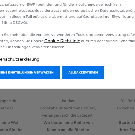
schaftsraums (EWR) befinden und für die möglicherweise noch kein
emessenheitsbeschluss der zuständigen europäischen Datenschutzbehör
iegt. In diesem Fall erfolgt die Übermittlung auf Grundlage Ihrer Einwilligung 
 1 lit. a DSGVO).
 Sie mehr über die von uns verwendeten Tools und deren Verwaltung erfa
Cookie‑Richtlinie
hten, können Sie unsere
aufrufen oder auf die Schaltfl
ne Einstellungen verwalten“ klicken.
enschutzerklärung
LADEKABEL
MEINE EINSTELLUNGEN VERWALTEN
ALLE AKZEPTIEREN
ZITÄT
ANF
LAD
kapazität,
Ist das
Die Batt
uert das
Ladekabelunterdimensioniert,
zwischen 
.
verlängert sich die Ladezeit.
 eine Wall
Wir bieten eine Reihe von
Starten 
nnen Sie Ihr
Kabeln an, die für eine
Ihres El