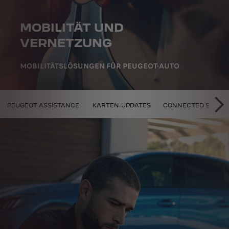
MOBILITÄT UND
VERNETZUNG
MOBILITÄTSLÖSUNGEN FÜR PEUGEOT-AUTO
D VERNETZUNG
PEUGEOT ASSISTANCE
KARTEN-UPDATES
CONNECTED SERVIC
WE