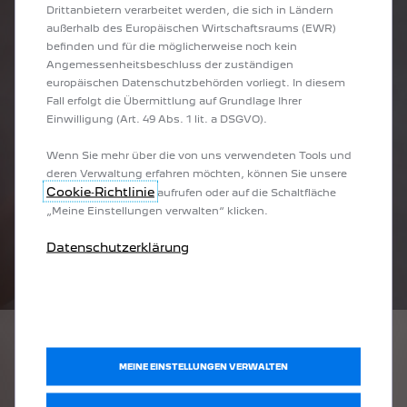
Drittanbietern verarbeitet werden, die sich in Ländern
außerhalb des Europäischen Wirtschaftsraums (EWR)
befinden und für die möglicherweise noch kein
Angemessenheitsbeschluss der zuständigen
europäischen Datenschutzbehörden vorliegt. In diesem
Fall erfolgt die Übermittlung auf Grundlage Ihrer
Einwilligung (Art. 49 Abs. 1 lit. a DSGVO).
Wenn Sie mehr über die von uns verwendeten Tools und
deren Verwaltung erfahren möchten, können Sie unsere
Cookie‑Richtlinie
aufrufen oder auf die Schaltfläche
„Meine Einstellungen verwalten“ klicken.
Datenschutzerklärung
ALLE VERNETZTE
MEINE EINSTELLUNGEN VERWALTEN
DIENSTE VON PEUGEOT
Entdecken Sie die vernetzten Dienste bei Ihrem PEUGEOT.