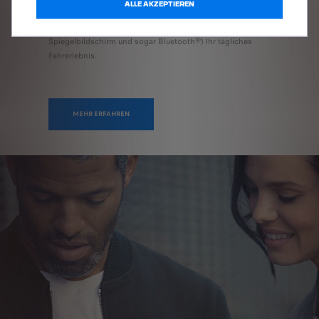
ALLE AKZEPTIEREN
In Kombination verbessern diese Technologien und
Dienste (SOS & Assistance, Risikobereiche, Teledienste,
Spiegelbildschirm und sogar Bluetooth®) Ihr tägliches
Fahrerlebnis.
MEHR ERFAHREN