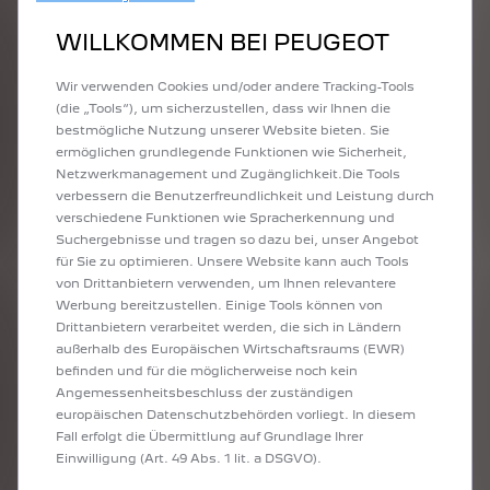
Unsere Verpflichtungen
WILLKOMMEN BEI PEUGEOT
Ein Ansatz, der auf Vertrauen in die Qualität unseres Handelns
basiert, in jeder Phase und auf allen Ebenen.
Wir verwenden Cookies und/oder andere Tracking-Tools
(die „Tools“), um sicherzustellen, dass wir Ihnen die
bestmögliche Nutzung unserer Website bieten. Sie
ermöglichen grundlegende Funktionen wie Sicherheit,
Netzwerkmanagement und Zugänglichkeit.Die Tools
verbessern die Benutzerfreundlichkeit und Leistung durch
verschiedene Funktionen wie Spracherkennung und
Suchergebnisse und tragen so dazu bei, unser Angebot
für Sie zu optimieren. Unsere Website kann auch Tools
von Drittanbietern verwenden, um Ihnen relevantere
Werbung bereitzustellen. Einige Tools können von
Drittanbietern verarbeitet werden, die sich in Ländern
außerhalb des Europäischen Wirtschaftsraums (EWR)
befinden und für die möglicherweise noch kein
PEUGEOT CARE: Bis zu 8 Jahre Garantie
Angemessenheitsbeschluss der zuständigen
Wir haben PEUGEOT CARE eingeführt: eine spezielle Garantie von bis zu
europäischen Datenschutzbehörden vorliegt. In diesem
8 Jahren oder 160.000 km (ab Beginn der ursprünglichen
Fall erfolgt die Übermittlung auf Grundlage Ihrer
Herstellergarantie) für alle Neufahrzeuge, sofern die regelmäßige
Einwilligung (Art. 49 Abs. 1 lit. a DSGVO).
Wartung im Peugeot Netzwerk durchgeführt wird. Sie deckt die