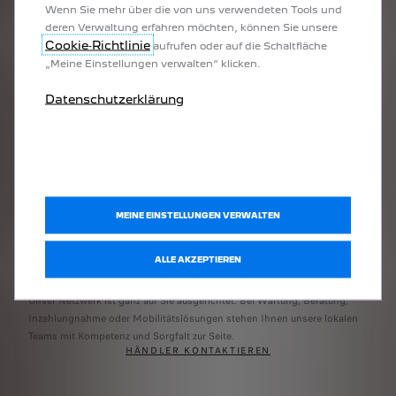
wichtigsten Fahrzeugkomponenten ab.
Wenn Sie mehr über die von uns verwendeten Tools und
MEHR ERFAHREN
deren Verwaltung erfahren möchten, können Sie unsere
Cookie‑Richtlinie
aufrufen oder auf die Schaltfläche
„Meine Einstellungen verwalten“ klicken.
Datenschutzerklärung
MEINE EINSTELLUNGEN VERWALTEN
ALLE AKZEPTIEREN
Unser Netzwerk
Unser Netzwerk ist ganz auf Sie ausgerichtet. Bei Wartung, Beratung,
Inzahlungnahme oder Mobilitätslösungen stehen Ihnen unsere lokalen
Teams mit Kompetenz und Sorgfalt zur Seite.
HÄNDLER KONTAKTIEREN