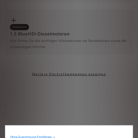
Sonderkulanz
1.5 BlueHDi-Dieselmotoren
Hier finden Sie alle wichtigen Informationen zur Sonderkulanz sowie die
notwendigen Schritte.
Weitere Rückrufkampagnen anzeigen
Ohne Zustimmung Fortfahren →