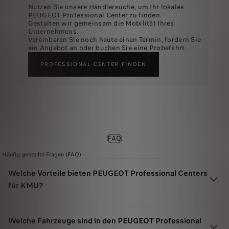
Nutzen Sie unsere Händlersuche, um Ihr lokales
PEUGEOT Professional Center zu finden.
Gestalten wir gemeinsam die Mobilität Ihres
Unternehmens.
Vereinbaren Sie noch heute einen Termin, fordern Sie
ein Angebot an oder buchen Sie eine Probefahrt.
PROFESSIONAL CENTER FINDEN
FAQ
Häufig gestellte Fragen (FAQ)
Welche Vorteile bieten PEUGEOT Professional Centers
für KMU?
Dass Ihre Nutzfahrzeuge zuverlässig auf der Straße bleiben, ist entscheidend für den
Welche Fahrzeuge sind in den PEUGEOT Professional
Erfolg Ihres Unternehmens. Deshalb bieten wir mehr als Fahrzeuge: fachkundige