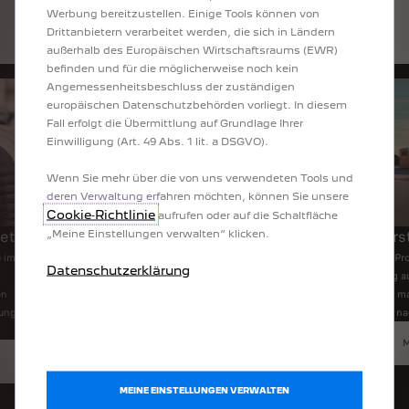
Werbung bereitzustellen. Einige Tools können von
Drittanbietern verarbeitet werden, die sich in Ländern
außerhalb des Europäischen Wirtschaftsraums (EWR)
befinden und für die möglicherweise noch kein
Angemessenheitsbeschluss der zuständigen
europäischen Datenschutzbehörden vorliegt. In diesem
Fall erfolgt die Übermittlung auf Grundlage Ihrer
Einwilligung (Art. 49 Abs. 1 lit. a DSGVO).
Wenn Sie mehr über die von uns verwendeten Tools und
deren Verwaltung erfahren möchten, können Sie unsere
Cookie‑Richtlinie
aufrufen oder auf die Schaltfläche
tet
Maßgeschneiderte
Unterst
„Meine Einstellungen verwalten“ klicken.
Finanzierungslösungen
e immer
Unsere Pro
Datenschutzerklärung
Umstieg au
Unsere Professional Center bieten individuell
en
vor Ort, 
zugeschnittene Finanzierungslösungen, um Ihre
hung
für eine na
Gesamtbetriebskosten (TCO) zu optimieren, den
Lebenszyklus Ihrer Flotte effizient zu planen und Ihre
Nachhaltigkeitsziele zu erreichen.
MEHR ERFAHREN
MEINE EINSTELLUNGEN VERWALTEN