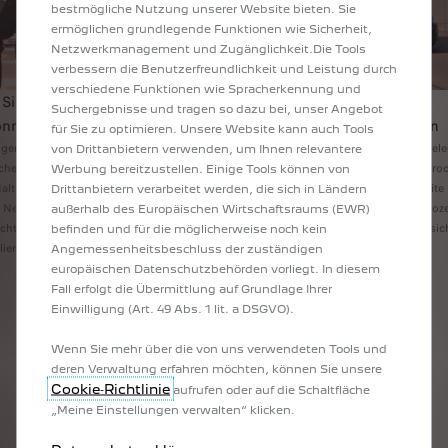
bestmögliche Nutzung unserer Website bieten. Sie
ermöglichen grundlegende Funktionen wie Sicherheit,
Netzwerkmanagement und Zugänglichkeit.Die Tools
verbessern die Benutzerfreundlichkeit und Leistung durch
verschiedene Funktionen wie Spracherkennung und
Sicherheit, auf die Sie sich
Geschäftskontinuität durch
Suchergebnisse und tragen so dazu bei, unser Angebot
önnen
maßgeschneiderte Lösungen
für Sie zu optimieren. Unsere Website kann auch Tools
gen erfüllen unsere strengen
CustomFit Fahrzeuge sind darauf ausgele
von Drittanbietern verwenden, um Ihnen relevantere
icherheitsstandards. So garantieren
Durchlaufzeiten zu verkürzen und die Prod
Werbung bereitzustellen. Einige Tools können von
Haltbarkeit und Zuverlässigkeit. Dank
steigern. Indem wir Ihnen einsatzbereit
Drittanbietern verarbeitet werden, die sich in Ländern
 Netzwerks von über 400 zertifizierten
liefern, die genau auf Ihre Geschäftsproz
außerhalb des Europäischen Wirtschaftsraums (EWR)
icht das Programm zudem eine
zugeschnitten sind, helfen wir Ihnen, sic
befinden und für die möglicherweise noch kein
alierbare Anpassun
Business zu konzentrieren.
Angemessenheitsbeschluss der zuständigen
europäischen Datenschutzbehörden vorliegt. In diesem
Fall erfolgt die Übermittlung auf Grundlage Ihrer
Einwilligung (Art. 49 Abs. 1 lit. a DSGVO).
Wenn Sie mehr über die von uns verwendeten Tools und
Personalisierung
deren Verwaltung erfahren möchten, können Sie unsere
Cookie‑Richtlinie
aufrufen oder auf die Schaltfläche
CustomFit ermöglicht es Unternehmen, ihre Fahrzeuge an
spezifische betriebliche Anforderungen und Markenstandards
„Meine Einstellungen verwalten“ klicken.
anzupassen.