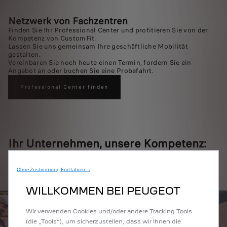
Netzwerk von Fachzentren
Finden Sie Ihr Professional Center und profitieren Sie von der
Kompetenz von CustomFit.
Lassen Sie uns gemeinsam Ihre geschäftliche Mobilität
gestalten.
Vereinbaren Sie noch heute einen Termin, fordern Sie ein
Angebot an oder buchen Sie eine Probefahrt.
Professional Center finden
Ihr Unternehmen, unsere Kompetenz:
CustomFit Services
Ohne Zustimmung Fortfahren →
WILLKOMMEN BEI PEUGEOT
Wir verwenden Cookies und/oder andere Tracking-Tools
(die „Tools“), um sicherzustellen, dass wir Ihnen die