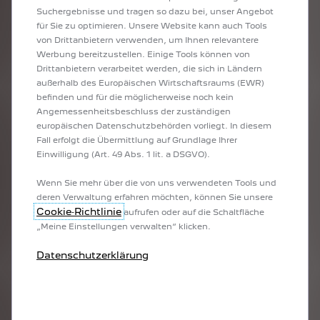
Suchergebnisse und tragen so dazu bei, unser Angebot
für Sie zu optimieren. Unsere Website kann auch Tools
von Drittanbietern verwenden, um Ihnen relevantere
Einige Tage nach dem Rennen haben wir uns mit
Werbung bereitzustellen. Einige Tools können von
Jeremy Valbon getroffen, um aus erster Hand von
Drittanbietern verarbeitet werden, die sich in Ländern
seinen Emotionen und Eindrücken vom 24-Stunden-
außerhalb des Europäischen Wirtschaftsraums (EWR)
Rennen zu erfahren.
befinden und für die möglicherweise noch kein
Angemessenheitsbeschluss der zuständigen
europäischen Datenschutzbehörden vorliegt. In diesem
Fall erfolgt die Übermittlung auf Grundlage Ihrer
Einwilligung (Art. 49 Abs. 1 lit. a DSGVO).
Eine vielversprechende Leistung, die auf eine
Wenn Sie mehr über die von uns verwendeten Tools und
spannende Fortsetzung der Meisterschaft hoffen lässt.
deren Verwaltung erfahren möchten, können Sie unsere
Wir sehen uns im nächsten Jahr!
Cookie‑Richtlinie
aufrufen oder auf die Schaltfläche
„Meine Einstellungen verwalten“ klicken.
Datenschutzerklärung
WEITERE BEITRÄGE