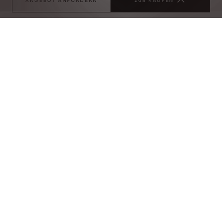
ANGEBOT ANFORDERN
208 KAUFEN
208
HYBRID ODER BENZINER
Bis zu 8 Jahre PEUGEOT CARE Garantie
Unverwechselbares Design
PEUGEOT i-Cockpit®
Leistungsstarke Hybridmotoren
Entdecken Sie unsere Angebote
Sind Sie im Beruf unterwegs?