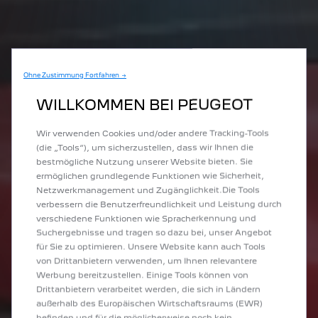
Ohne Zustimmung Fortfahren →
WILLKOMMEN BEI PEUGEOT
Wir verwenden Cookies und/oder andere Tracking-Tools
(die „Tools“), um sicherzustellen, dass wir Ihnen die
bestmögliche Nutzung unserer Website bieten. Sie
ermöglichen grundlegende Funktionen wie Sicherheit,
Netzwerkmanagement und Zugänglichkeit.Die Tools
verbessern die Benutzerfreundlichkeit und Leistung durch
verschiedene Funktionen wie Spracherkennung und
Suchergebnisse und tragen so dazu bei, unser Angebot
für Sie zu optimieren. Unsere Website kann auch Tools
von Drittanbietern verwenden, um Ihnen relevantere
Werbung bereitzustellen. Einige Tools können von
Drittanbietern verarbeitet werden, die sich in Ländern
außerhalb des Europäischen Wirtschaftsraums (EWR)
befinden und für die möglicherweise noch kein