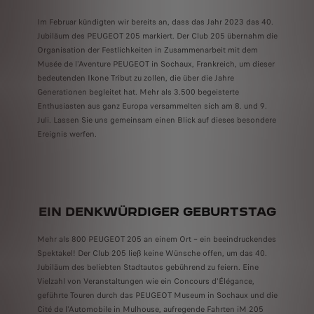
Im Februar kündigten wir bereits an, dass das Jahr 2023 das 40.
Jubiläum des PEUGEOT 205 markiert. Der Club 205 übernahm die
Organisation der Festlichkeiten in Zusammenarbeit mit dem
Musée de l'Aventure PEUGEOT in Sochaux, Frankreich, um dieser
bedeutenden Ikone Tribut zu zollen, die über die Jahre
Generationen begleitet hat. Mehr als 3.500 begeisterte
Enthusiasten aus ganz Europa versammelten sich am 8. und 9.
Juli. Lassen Sie uns gemeinsam einen Blick auf dieses besondere
Ereignis werfen.
EIN DENKWÜRDIGER GEBURTSTAG
Mehr als 800 PEUGEOT 205 an einem Ort – ein beeindruckendes
Spektakel! Der Club 205 ließ keine Wünsche offen, um das 40.
Jubiläum des beliebten Stadtautos gebührend zu feiern. Eine
Vielzahl von Veranstaltungen wie ein Concours d'Élégance,
geführte Touren durch das PEUGEOT Museum in Sochaux und die
Cité de l'Automobile in Mulhouse, aufregende Fahrten iM 205