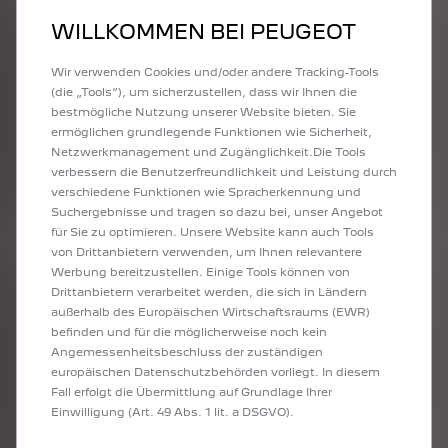
voller Stolz ein T-Shirt mit der Aufschrift "205, la légende sort
WILLKOMMEN BEI PEUGEOT
ses griffes" ("205, die Legende fährt ihre Krallen aus") getragen
hat. Sein 205 Junior ist ihm von seinem Großvater vererbt
worden, der ein ehemaliger Mitarbeiter des PEUGEOT Werks in
Wir verwenden Cookies und/oder andere Tracking-Tools
Sochaux, Frankreich, war. Bei jeder Fahrt denkt er mit
(die „Tools“), um sicherzustellen, dass wir Ihnen die
besonderem Stolz an seinen Ahnen zurück. Es hat viele solcher
bestmögliche Nutzung unserer Website bieten. Sie
berührender Geschichten gegeben, denn hunderte Besitzer
ermöglichen grundlegende Funktionen wie Sicherheit,
haben das unvergessliche Jubiläum mit uns gefeiert. Ob wir sie
Netzwerkmanagement und Zugänglichkeit.Die Tools
in 10 Jahren wiedersehen werden?
verbessern die Benutzerfreundlichkeit und Leistung durch
verschiedene Funktionen wie Spracherkennung und
"Warum nicht?", hat Charles Colpin vom Club 205 geantwortet,
Suchergebnisse und tragen so dazu bei, unser Angebot
der die Veranstaltung organisiert hatte. Er ist begeistert vom
für Sie zu optimieren. Unsere Website kann auch Tools
Erfolg dieses legendären Jubiläums, das er und sein Team ein
von Drittanbietern verwenden, um Ihnen relevantere
Jahr lang geplant hatten.
Werbung bereitzustellen. Einige Tools können von
Drittanbietern verarbeitet werden, die sich in Ländern
außerhalb des Europäischen Wirtschaftsraums (EWR)
befinden und für die möglicherweise noch kein
Angemessenheitsbeschluss der zuständigen
europäischen Datenschutzbehörden vorliegt. In diesem
Fall erfolgt die Übermittlung auf Grundlage Ihrer
WUSSTEN SIE BREITS …
Einwilligung (Art. 49 Abs. 1 lit. a DSGVO).