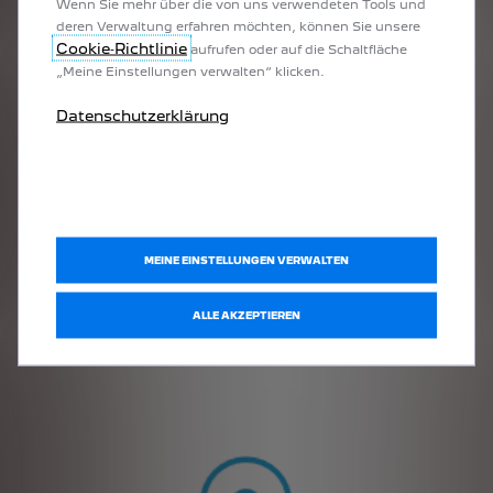
Wenn Sie mehr über die von uns verwendeten Tools und
deren Verwaltung erfahren möchten, können Sie unsere
Cookie‑Richtlinie
aufrufen oder auf die Schaltfläche
„Meine Einstellungen verwalten“ klicken.
Datenschutzerklärung
MEINE EINSTELLUNGEN VERWALTEN
Der Club 205 ist gegründet worden, um das 20-jährige Jubiläum
des berühmten Stadtautos zu zelebrieren. Er feiert dieses Jahr
ALLE AKZEPTIEREN
sein 20-jähriges Bestehen und hat inzwischen 140 Mitglieder in
Frankreich, Belgien, Deutschland und der Schweiz.